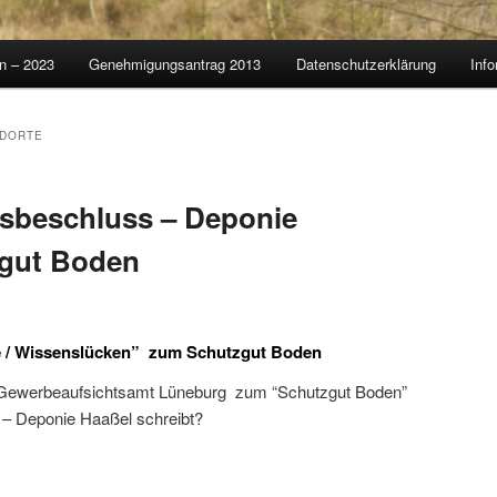
on – 2023
Genehmigungsantrag 2013
Datenschutzerklärung
Info
DORTE
gsbeschluss – Deponie
zgut Boden
te / Wissenslücken” zum Schutzgut Boden
Gewerbeaufsichtsamt Lüneburg zum “Schutzgut Boden”
 – Deponie Haaßel schreibt?