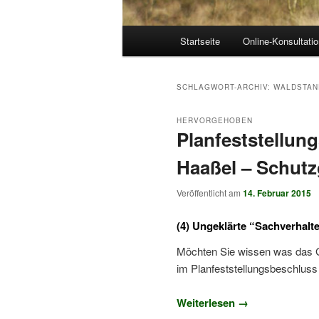
Hauptmenü
Startseite
Online-Konsultati
SCHLAGWORT-ARCHIV:
WALDSTAN
HERVORGEHOBEN
Planfeststellun
Haaßel – Schut
Veröffentlicht am
14. Februar 2015
(4) Ungeklärte “Sachverhal
Möchten Sie wissen was das 
im Planfeststellungsbeschluss
Weiterlesen
→