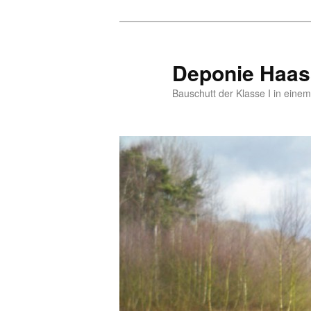
Zum
Zum
primären
sekundären
Inhalt
Inhalt
Deponie Haas
springen
springen
Bauschutt der Klasse I in eine