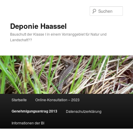
Zum
primären
Such
Inhalt
springen
Deponie Haassel
Bauschutt der Klasse I in einem Vorranggebiet für Natur und
Landschaft??
Hauptmenü
Startseite
Online-Konsultation – 2023
Genehmigungsantrag 2013
Datenschutzerklärung
Informationen der BI