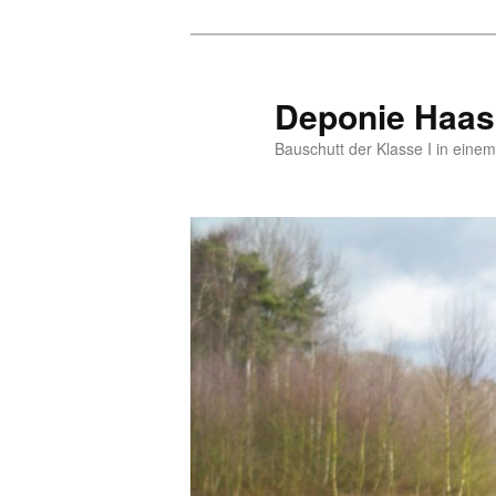
Zum
primären
Inhalt
Deponie Haas
springen
Bauschutt der Klasse I in eine