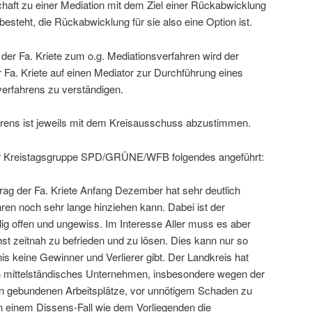
chaft zu einer Mediation mit dem Ziel einer Rückabwicklung
steht, die Rückabwicklung für sie also eine Option ist.
er Fa. Kriete zum o.g. Mediationsverfahren wird der
er Fa. Kriete auf einen Mediator zur Durchführung eines
verfahrens zu verständigen.
ns ist jeweils mit dem Kreisausschuss abzustimmen.
r Kreistagsgruppe SPD/GRÜNE/WFB folgendes angeführt:
ag der Fa. Kriete Anfang Dezember hat sehr deutlich
ren noch sehr lange hinziehen kann. Dabei ist der
llig offen und ungewiss. Im Interesse Aller muss es aber
chst zeitnah zu befrieden und zu lösen. Dies kann nur so
s keine Gewinner und Verlierer gibt. Der Landkreis hat
in mittelständisches Unternehmen, insbesondere wegen der
an gebundenen Arbeitsplätze, vor unnötigem Schaden zu
in einem Dissens-Fall wie dem Vorliegenden die