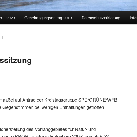
on – 2023
Genehmigungsantrag 2013
Datenschutzerklärung
Info
FT
gssitzung
für Haaßel auf Antrag der Kreistagsgruppe SPD/GRÜNE/WFB
e Gegenstimmen bei wenigen Enthaltungen getroffen
icherstellung des Vorranggebietes für Natur- und
rlingen (RROP Landkreis Rotenburg 2005) gemäß § 22