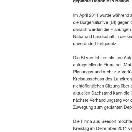
geplante Deponie in Haaßel.
Im April 2011 wurde während 
die Bürgerinitiative (BI) gege
danach werden die Planungen f
Natur und Landschaft in der G
unverändert fortgesetzt.
Die BI versteht es als ihre Auf
antragstellende Firma seit Ma
Planungsstand mehr zur Verfügu
Kreisausschuss des Landkrei
nichtöffentlichen Sitzung über 
aktuellen Sachstand kann die Ö
nächste Verhandlungstag vor d
Zuwegung zum geplanten Depon
Die Firma aus Seedorf möchte 
Kreistag im Dezember 2011 ver