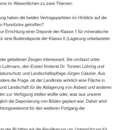
hme im Wesentlichen zu zwei Themen:
g haben die beiden Vertragsparteien im Hinblick auf die
n Flurstücke getroffen?
zur Errichtung einer Deponie der Klasse 1 für mineralische
 für eine Bodendeponie der Klasse 0 (Lagerung unbelasteter
e der geladenen Zeugen interessant. Sie umfasst unter
Luttmann, den Ersten Kreisrat Dr. Torsten Lühring und
Naturschutz und Landschaftspflege Jürgen Cassier. Aus
ondere die Frage, ob der Landkreis wirklich eine Fläche in
 und Landschaft für die Ablagerung von Asbest und anderen
len zur Verfügung stellen wollte oder, was aus unserer
diglich die Deponierung von Böden geplant war. Daher wird
chtungsweisend für den weiteren Fortgang der
 der BI bitten wir die Bevölkerung um Unterstützung für