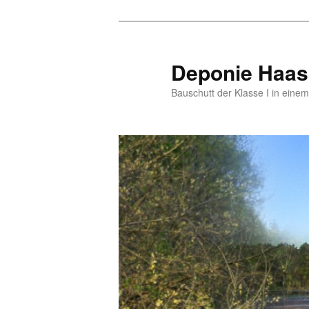
Zum
Zum
primären
sekundären
Inhalt
Inhalt
Deponie Haas
springen
springen
Bauschutt der Klasse I in eine