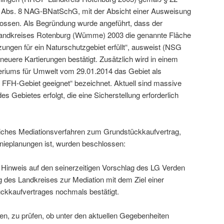
4 Abs. 8 NAG-BNatSchG, mit der Absicht einer Ausweisung
ossen. Als Begründung wurde angeführt, dass der
andkreises Rotenburg (Wümme) 2003 die genannte Fläche
zungen für ein Naturschutzgebiet erfüllt“, ausweist (NSG
 neuere Kartierungen bestätigt. Zusätzlich wird in einem
eriums für Umwelt vom 29.01.2014 das Gebiet als
s FFH-Gebiet geeignet“ bezeichnet. Aktuell sind massive
des Gebietes erfolgt, die eine Sicherstellung erforderlich
liches Mediationsverfahren zum Grundstückkaufvertrag,
onieplanungen ist, wurden beschlossen:
Hinweis auf den seinerzeitigen Vorschlag des LG Verden
 des Landkreises zur Mediation mit dem Ziel einer
kkaufvertrages nochmals bestätigt.
n, zu prüfen, ob unter den aktuellen Gegebenheiten