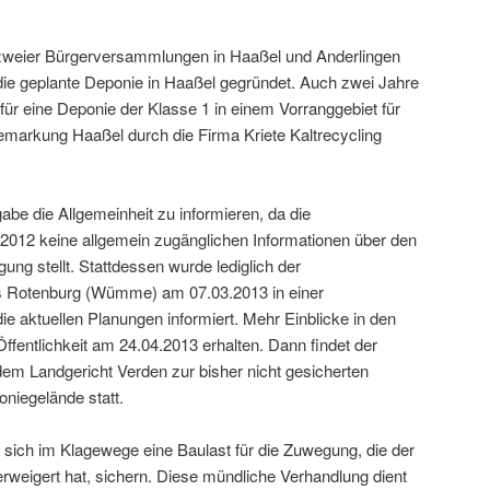
zweier Bürgerversammlungen in Haaßel und Anderlingen
n die geplante Deponie in Haaßel gegründet. Auch zwei Jahre
ür eine Deponie der Klasse 1 in einem Vorranggebiet für
emarkung Haaßel durch die Firma Kriete Kaltrecycling
gabe die Allgemeinheit zu informieren, da die
i 2012 keine allgemein zugänglichen Informationen über den
ng stellt. Stattdessen wurde lediglich der
s Rotenburg (Wümme) am 07.03.2013 in einer
die aktuellen Planungen informiert. Mehr Einblicke in den
ffentlichkeit am 24.04.2013 erhalten. Dann findet der
em Landgericht Verden zur bisher nicht gesicherten
iegelände statt.
sich im Klagewege eine Baulast für die Zuwegung, die der
weigert hat, sichern. Diese mündliche Verhandlung dient