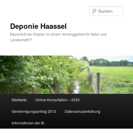
Zum
Zum
primären
sekundären
Such
Inhalt
Inhalt
springen
springen
Deponie Haassel
Bauschutt der Klasse I in einem Vorranggebiet für Natur und
Landschaft??
Hauptmenü
Startseite
Online-Konsultation – 2023
Genehmigungsantrag 2013
Datenschutzerklärung
Informationen der BI