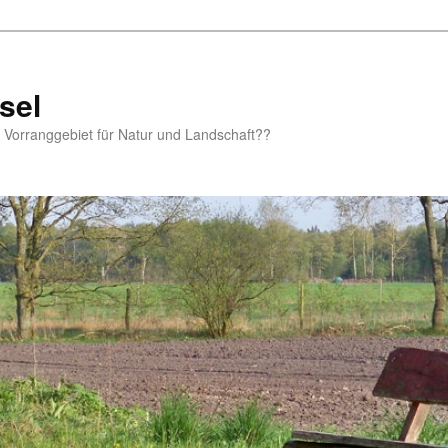
sel
m Vorranggebiet für Natur und Landschaft??