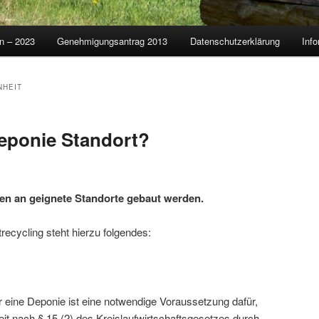
on – 2023
Genehmigungsantrag 2013
Datenschutzerklärung
Info
NHEIT
eponie Standort?
ten an geignete Standorte gebaut werden.
recycling steht hierzu folgendes:
r eine Deponie ist eine notwendige Voraussetzung dafür,
it nach § 15 (2) des Kreislaufwirtschaftsgesetzes durch