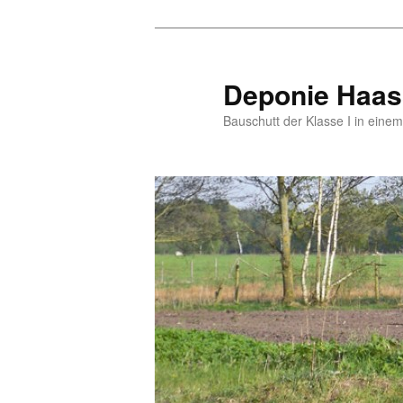
Zum
Zum
primären
sekundären
Inhalt
Inhalt
Deponie Haas
springen
springen
Bauschutt der Klasse I in eine