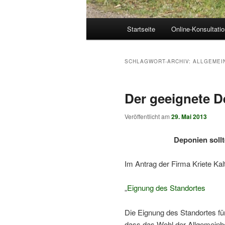
Hauptmenü
Startseite
Online-Konsultati
SCHLAGWORT-ARCHIV:
ALLGEMEI
Der geeignete D
Veröffentlicht am
29. Mai 2013
Deponien soll
Im Antrag der Firma Kriete Kalt
„
Eignung des Standortes
Die Eignung des Standortes fü
dass das Wohl der Allgemeinhe