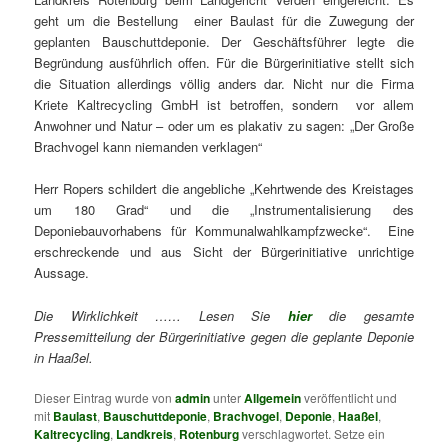
geht um die Bestellung einer Baulast für die Zuwegung der
geplanten Bauschuttdeponie. Der Geschäftsführer legte die
Begründung ausführlich offen. Für die Bürgerinitiative stellt sich
die Situation allerdings völlig anders dar. Nicht nur die Firma
Kriete Kaltrecycling GmbH ist betroffen, sondern vor allem
Anwohner und Natur – oder um es plakativ zu sagen: „Der Große
Brachvogel kann niemanden verklagen“
Herr Ropers schildert die angebliche „Kehrtwende des Kreistages
um 180 Grad“ und die „Instrumentalisierung des
Deponiebauvorhabens für Kommunalwahlkampfzwecke“. Eine
erschreckende und aus Sicht der Bürgerinitiative unrichtige
Aussage.
Die Wirklichkeit …… Lesen Sie
hier
die gesamte
Pressemitteilung der Bürgerinitiative gegen die geplante Deponie
in Haaßel.
Dieser Eintrag wurde von
admin
unter
Allgemein
veröffentlicht und
mit
Baulast
,
Bauschuttdeponie
,
Brachvogel
,
Deponie
,
Haaßel
,
Kaltrecycling
,
Landkreis
,
Rotenburg
verschlagwortet. Setze ein