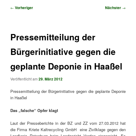
Beitragsnavigation
←
Vorheriger
Nächster
→
Pressemitteilung der
Bürgerinitiative gegen die
geplante Deponie in Haaßel
Veröffentlicht am
29. März 2012
Pressemitteilung der Bürgerinitiative gegen die geplante Deponie
in Haaßel
Das „falsche“ Opfer klagt
Laut der Presseberichte in der BZ und ZZ vom 27.03.2012 hat
die Firma Kriete Kaltrecycling GmbH eine Zivilklage gegen den
Landkreis Rotenburg beim Landgericht Verden eingereicht. Es