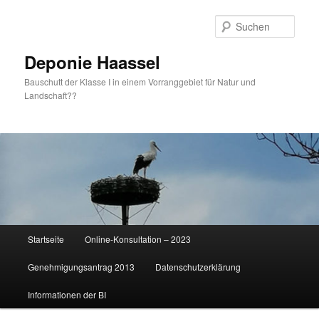
Zum
primären
Such
Inhalt
springen
Deponie Haassel
Bauschutt der Klasse I in einem Vorranggebiet für Natur und
Landschaft??
Hauptmenü
Startseite
Online-Konsultation – 2023
Genehmigungsantrag 2013
Datenschutzerklärung
Informationen der BI