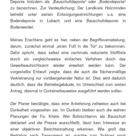
Deponie trotzdem als „Bauschuttdeponie“ oder „Bodendeponie“
zu bezeichnen. Zur Verdeutlichung: Der Landkreis Holzminden
betreibt unter seinen Entsorgungseinrichtungen u.a. eine
Bodendeponie in Lobach und eine Bauschuttdeponie in
Bodenwerder.
Meines Erachtens geht es hier, neben der Begriffsvernebelung,
darum, zunächst einmal „einen Fuß in die Tür“ zu bekommen.
Dafür spricht, dass selbst eine nochmals reduzierte Stoffliste
durch ein vergleichsweise einfaches Verfahren durch das
Gewerbeaufsichtsamt wieder erweitert werden kann. Der
vorgestellte Entwurf zeigte, dass die auch die flächenmäßige
Verkleinerung nur vorübergehender Natur ist. Dies wird dadurch
deutlich, dass die Betriebsgebäude, im Unterschied zum ersten
Antrag, diesmal in Containerbauweise ausgeführt werden sollen.
Der Planer bestätigte, dass eine Anlieferung zeitweise auch bei
Dunkelheit vorgesehen sei. Im Dunkeln bleiben auch die wahren
Planungen der Fa. Kriete. Wer Bohrschlamm als Bauschutt
deklariert und die Presse ausschließt, lässt kein Interesse an
einer objektiven Berichterstattung erkennen. Wie groß das
Bedürfnis nach Transparenz ist, machte zum Schluss noch