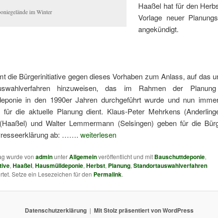
Haaßel hat für den Herbs
oniegelände im Winter
Vorlage neuer Planungs
angekündigt.
t die Bürgerinitiative gegen dieses Vorhaben zum Anlass, auf das u
auswahlverfahren hinzuweisen, das im Rahmen der Planung
eponie in den 1990er Jahren durchgeführt wurde und nun imme
 für die aktuelle Planung dient. Klaus-Peter Mehrkens (Anderling
(Haaßel) und Walter Lemmermann (Selsingen) geben für die Bürger
Presseerklärung ab: …….
weiterlesen
rag wurde von
admin
unter
Allgemein
veröffentlicht und mit
Bauschuttdeponie
,
tive
,
Haaßel
,
Hausmülldeponie
,
Herbst
,
Planung
,
Standortauswahlverfahren
tet. Setze ein Lesezeichen für den
Permalink
.
Datenschutzerklärung
Mit Stolz präsentiert von WordPress