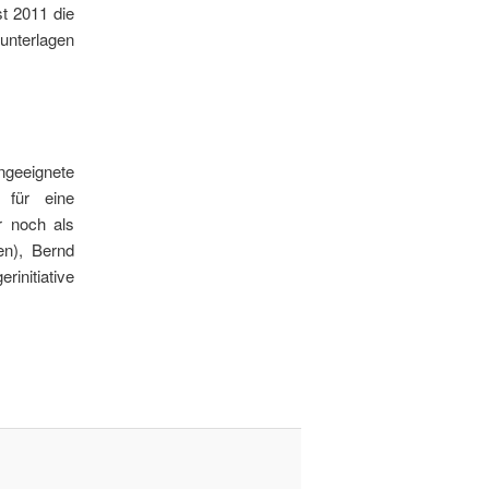
t 2011 die
unterlagen
ngeeignete
 für eine
r noch als
en), Bernd
initiative