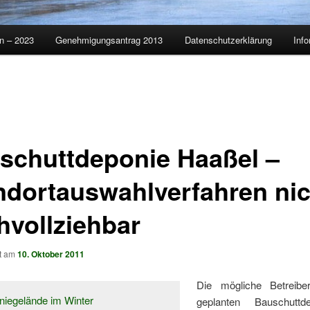
on – 2023
Genehmigungsantrag 2013
Datenschutzerklärung
Info
schuttdeponie Haaßel –
ndortauswahlverfahren nic
hvollziehbar
ht am
10. Oktober 2011
Die mögliche Betreibe
geplanten Bauschuttd