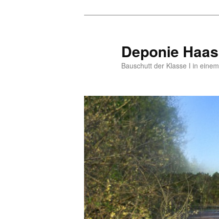
Zum
primären
Inhalt
Deponie Haas
springen
Bauschutt der Klasse I in eine