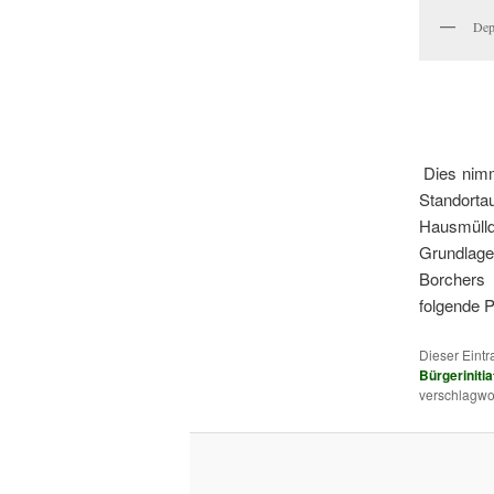
Dep
Dies nimm
Standort
Hausmülld
Grundlage
Borchers 
folgende 
Dieser Eint
Bürgerinitia
verschlagwor