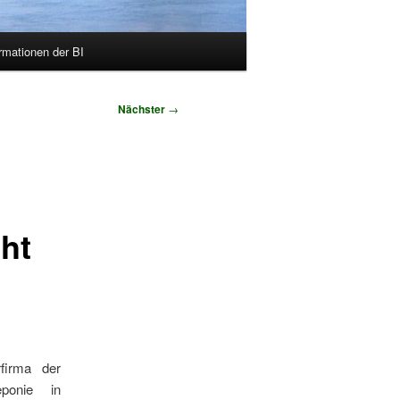
rmationen der BI
Nächster
→
ht
rfirma der
eponie in