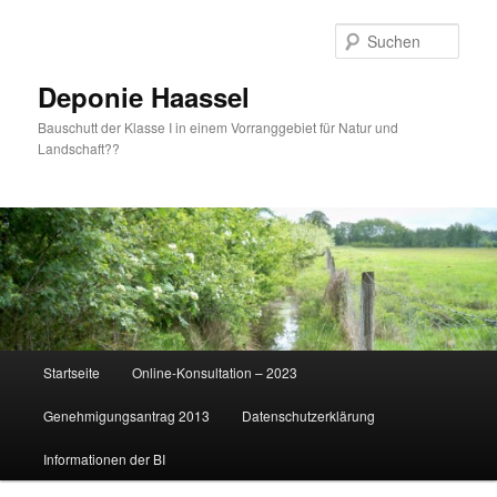
Zum
primären
Such
Inhalt
springen
Deponie Haassel
Bauschutt der Klasse I in einem Vorranggebiet für Natur und
Landschaft??
Hauptmenü
Startseite
Online-Konsultation – 2023
Genehmigungsantrag 2013
Datenschutzerklärung
Informationen der BI