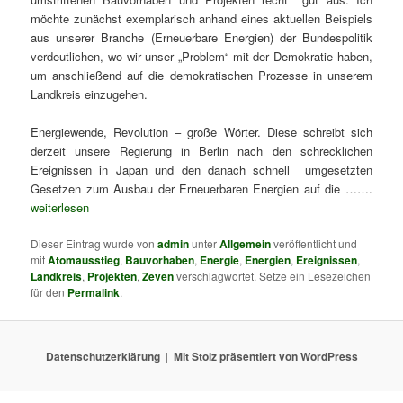
möchte zunächst exemplarisch anhand eines aktuellen Beispiels
aus unserer Branche (Erneuerbare Energien) der Bundespolitik
verdeutlichen, wo wir unser „Problem“ mit der Demokratie haben,
um anschließend auf die demokratischen Prozesse in unserem
Landkreis einzugehen.
Energiewende, Revolution – große Wörter. Diese schreibt sich
derzeit unsere Regierung in Berlin nach den schrecklichen
Ereignissen in Japan und den danach schnell umgesetzten
Gesetzen zum Ausbau der Erneuerbaren Energien auf die …….
weiterlesen
Dieser Eintrag wurde von
admin
unter
Allgemein
veröffentlicht und
mit
Atomausstieg
,
Bauvorhaben
,
Energie
,
Energien
,
Ereignissen
,
Landkreis
,
Projekten
,
Zeven
verschlagwortet. Setze ein Lesezeichen
für den
Permalink
.
Datenschutzerklärung
Mit Stolz präsentiert von WordPress