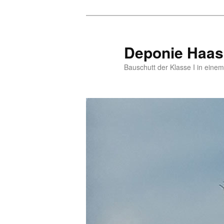
Zum
Zum
primären
sekundären
Inhalt
Inhalt
Deponie Haas
springen
springen
Bauschutt der Klasse I in eine