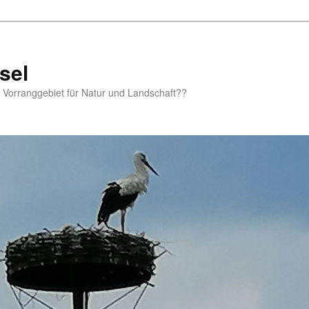
sel
m Vorranggebiet für Natur und Landschaft??