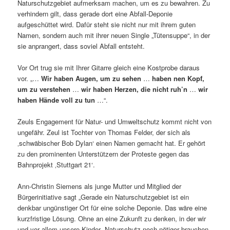
Naturschutzgebiet aufmerksam machen, um es zu bewahren. Zu
verhindern gilt, dass gerade dort eine Abfall-Deponie
aufgeschüttet wird. Dafür steht sie nicht nur mit ihrem guten
Namen, sondern auch mit ihrer neuen Single „Tütensuppe“, in der
sie anprangert, dass soviel Abfall entsteht.
Vor Ort trug sie mit Ihrer Gitarre gleich eine Kostprobe daraus
vor. „…
Wir haben Augen, um zu sehen
…
haben nen Kopf,
um zu verstehen
…
wir haben Herzen, die nicht ruh’n
…
wir
haben Hände voll zu tun
…“.
Zeuls Engagement für Natur- und Umweltschutz kommt nicht von
ungefähr. Zeul ist Tochter von Thomas Felder, der sich als
‚schwäbischer Bob Dylan‘ einen Namen gemacht hat. Er gehört
zu den prominenten Unterstützern der Proteste gegen das
Bahnprojekt ‚Stuttgart 21‘.
Ann-Christin Siemens als junge Mutter und Mitglied der
Bürgerinitiative sagt „Gerade ein Naturschutzgebiet ist ein
denkbar ungünstiger Ort für eine solche Deponie. Das wäre eine
kurzfristige Lösung. Ohne an eine Zukunft zu denken, in der wir
und vor allem unsere Kinder Naturschutz noch nötiger brauchen