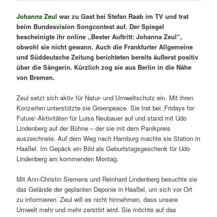
Johanna Zeul
war zu Gast bei Stefan Raab im TV und trat
beim Bundesvision Songcontest auf. Der Spiegel
bescheinigte ihr online „Bester Auftritt: Johanna Zeul“,
obwohl sie nicht gewann. Auch die Frankfurter Allgemeine
und Süddeutsche Zeitung berichteten bereits äußerst positiv
über die Sängerin. Kürzlich zog sie aus Berlin in die Nähe
von Bremen.
Zeul setzt sich aktiv für Natur- und Umweltschutz ein. Mit ihren
Konzerten unterstützte sie Greenpeace. Sie trat bei ‚Fridays for
Future‘-Aktivitäten für Luisa Neubauer auf und stand mit Udo
Lindenberg auf der Bühne – der sie mit dem Panikpreis
auszeichnete. Auf dem Weg nach Hamburg machte sie Station in
Haaßel. Im Gepäck ein Bild als Geburtstagsgeschenk für Udo
Lindenberg am kommenden Montag.
Mit Ann-Christin Siemens und Reinhard Lindenberg besuchte sie
das Gelände der geplanten Deponie in Haaßel, um sich vor Ort
zu informieren. Zeul will es nicht hinnehmen, dass unsere
Umwelt mehr und mehr zerstört wird. Sie möchte auf das