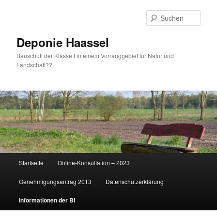
Zum
primären
Such
Inhalt
springen
Deponie Haassel
Bauschutt der Klasse I in einem Vorranggebiet für Natur und
Landschaft??
Hauptmenü
Startseite
Online-Konsultation – 2023
Genehmigungsantrag 2013
Datenschutzerklärung
Informationen der BI