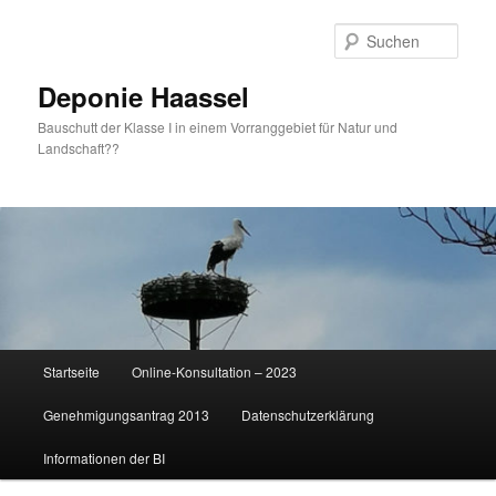
Zum
primären
Such
Inhalt
springen
Deponie Haassel
Bauschutt der Klasse I in einem Vorranggebiet für Natur und
Landschaft??
Hauptmenü
Startseite
Online-Konsultation – 2023
Genehmigungsantrag 2013
Datenschutzerklärung
Informationen der BI